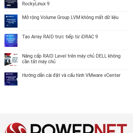
RockyLinux 9
Không
có
Mở rộng Volume Group LVM không mất dữ liệu
bình
luận
Không
ở
có
Hướng
bình
dẫn
luận
Tạo Array RAID trực tiếp từ iDRAC 9
cấu
ở
hình
Mở
Không
VLAN
rộng
có
trên
Volume
bình
AlmaLinux
Group
luận
Nâng cấp RAID Level trên máy chủ DELL không
–
LVM
ở
RockyLinux
cần tắt máy chủ
không
Tạo
9
mất
Array
Không
dữ
RAID
có
liệu
trực
Hướng dẫn cài đặt và cấu hình VMware vCenter
bình
tiếp
luận
từ
Không
ở
iDRAC
có
Nâng
9
bình
cấp
luận
RAID
ở
Level
Hướng
trên
dẫn
máy
cài
chủ
đặt
DELL
và
không
cấu
cần
hình
tắt
VMware
máy
vCenter