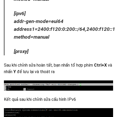
[ipv6]
addr-gen-mode=eui64
address1=2400:f120:0:200::/64,2400:f120::1
method=manual
[proxy]
Sau khi chỉnh sửa hoàn tất, bạn nhấn tổ hợp phím
Ctrl+X
và
nhấn
Y
để lưu lại và thoát ra
Kết quả sau khi chỉnh sửa cấu hình IPv6