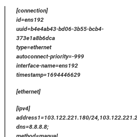
[connection]
id=ens192
uuid=b4e4ab43-bd06-3b55-bcb4-
373e1a8b6dca
type=ethernet
autoconnect-priority=-999
interface-name=ens192
timestamp=1694446629
[ethernet]
[ipv4]
address1=103.122.221.180/24,103.122.221.
dns=8.8.8.8;
method=manual