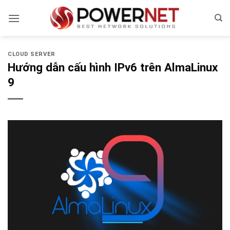
Bỏ
qua
nội
dung
CLOUD SERVER
Hướng dẫn cấu hình IPv6 trên AlmaLinux
9