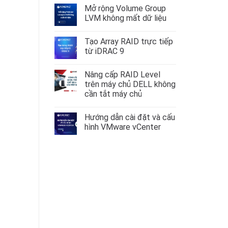
có
Mở rộng Volume Group
bình
luận
LVM không mất dữ liệu
ở
Hướng
Không
dẫn
có
Tạo Array RAID trực tiếp
cấu
bình
hình
luận
từ iDRAC 9
VLAN
ở
trên
Mở
Không
AlmaLinux
rộng
có
Nâng cấp RAID Level
–
Volume
bình
RockyLinux
Group
luận
trên máy chủ DELL không
9
LVM
ở
cần tắt máy chủ
không
Tạo
mất
Array
Không
dữ
RAID
có
liệu
trực
Hướng dẫn cài đặt và cấu
bình
tiếp
luận
hình VMware vCenter
từ
ở
iDRAC
Nâng
Không
9
cấp
có
RAID
bình
Level
luận
trên
ở
máy
Hướng
chủ
dẫn
DELL
cài
không
đặt
cần
và
tắt
cấu
máy
hình
chủ
VMware
vCenter