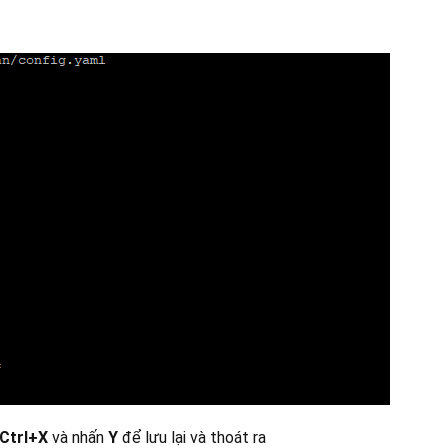
Ctrl+X
và nhấn
Y
để lưu lại và thoát ra