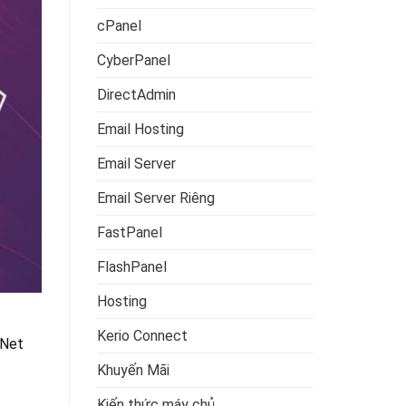
cPanel
CyberPanel
DirectAdmin
Email Hosting
Email Server
Email Server Riêng
FastPanel
FlashPanel
Hosting
Kerio Connect
rNet
Khuyến Mãi
Kiến thức máy chủ