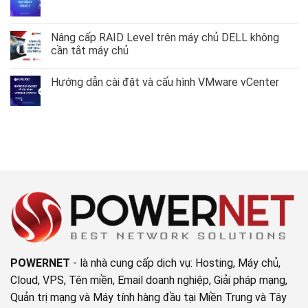
hình
Mở
Không
VLAN
rộng
có
trên
Volume
bình
AlmaLinux
Group
luận
Nâng cấp RAID Level trên máy chủ DELL không
–
LVM
ở
RockyLinux
cần tắt máy chủ
không
Tạo
9
mất
Array
Không
dữ
RAID
có
liệu
trực
Hướng dẫn cài đặt và cấu hình VMware vCenter
bình
tiếp
luận
từ
Không
ở
iDRAC
có
Nâng
9
bình
cấp
luận
RAID
ở
Level
Hướng
trên
dẫn
máy
cài
chủ
đặt
DELL
và
không
cấu
cần
hình
tắt
VMware
máy
vCenter
chủ
POWERNET
- là nhà cung cấp dịch vụ: Hosting, Máy chủ,
Cloud, VPS, Tên miền, Email doanh nghiệp, Giải pháp mạng,
Quản trị mạng và Máy tính hàng đầu tại Miền Trung và Tây