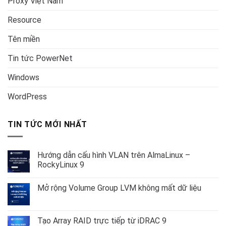
Proxy Việt Nam
Resource
Tên miền
Tin tức PowerNet
Windows
WordPress
TIN TỨC MỚI NHẤT
Hướng dẫn cấu hình VLAN trên AlmaLinux –
RockyLinux 9
Không
có
Mở rộng Volume Group LVM không mất dữ liệu
bình
luận
Không
ở
có
Hướng
bình
dẫn
luận
Tạo Array RAID trực tiếp từ iDRAC 9
cấu
ở