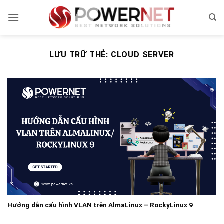
Bỏ
qua
nội
dung
LƯU TRỮ THẺ:
CLOUD SERVER
Hướng dẫn cấu hình VLAN trên AlmaLinux – RockyLinux 9