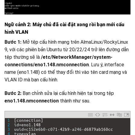
Ngữ cảnh 2: Máy chủ đã cài đặt xong rồi bạn mới cấu
hình VLAN
Bước 1:
Mở tệp cấu hình mạng trên AlmaLinux/RockyLinux
9, với các phiên bản Ubuntu từ 20/22/24 trở lên đường dẫn
tệp thường sẽ là
/etc/NetworkManager/system-
connections/eno1.148.nmconnection
. Lưu ý, interface
name (eno1.148) có thể thay đổi thì vào tên card mạng và
VLAN ID mà bạn cấu hình.
Bước 2:
Bạn chỉnh sửa lại cấu hình hiện tại trong tệp
eno1.148.nmconnection
thành như sau.
1
[
connection
]
2
id
=
eno1
.
148
3
uuid
=
c152e6b0
-
c071
-
42b9
-
a246
-
d6879ab160cc
4
type
=
vlan