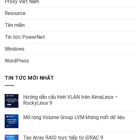
Proxy Việt Nam
Resource
Tên miền
Tin tức PowerNet
Windows
WordPress
TIN TỨC MỚI NHẤT
Hướng dẫn cấu hình VLAN trên AlmaLinux –
RockyLinux 9
Không
có
Mở rộng Volume Group LVM không mất dữ liệu
bình
luận
Không
ở
có
Hướng
bình
dẫn
luận
Tạo Array RAID trực tiếp từ iDRAC 9
cấu