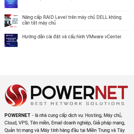
ở
hình
Mở
Không
VLAN
rộng
có
trên
Volume
bình
AlmaLinux
Group
luận
Nâng cấp RAID Level trên máy chủ DELL không
–
LVM
ở
RockyLinux
cần tắt máy chủ
không
Tạo
9
mất
Array
Không
dữ
RAID
có
liệu
trực
Hướng dẫn cài đặt và cấu hình VMware vCenter
bình
tiếp
luận
từ
Không
ở
iDRAC
có
Nâng
9
bình
cấp
luận
RAID
ở
Level
Hướng
trên
dẫn
máy
cài
chủ
đặt
DELL
và
không
cấu
cần
hình
tắt
VMware
máy
vCenter
chủ
POWERNET
- là nhà cung cấp dịch vụ: Hosting, Máy chủ,
Cloud, VPS, Tên miền, Email doanh nghiệp, Giải pháp mạng,
Quản trị mạng và Máy tính hàng đầu tại Miền Trung và Tây