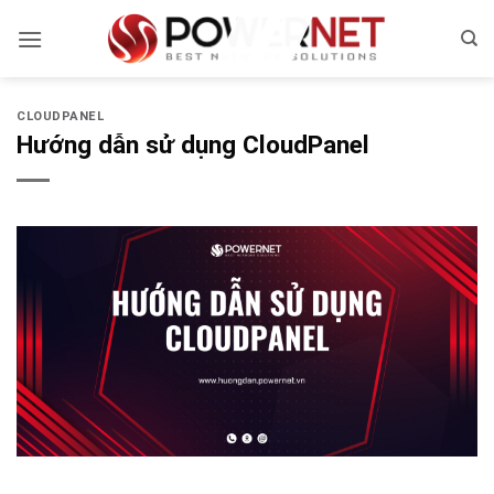
Bỏ
qua
nội
dung
CLOUDPANEL
Hướng dẫn sử dụng CloudPanel