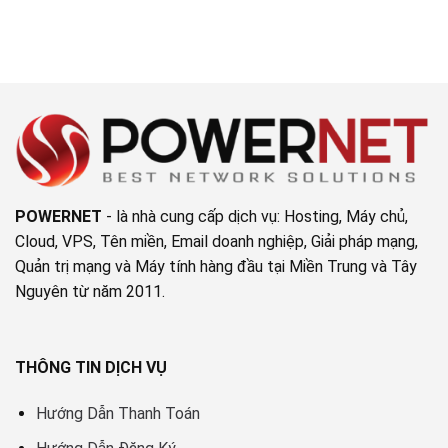
9
bình
cấp
luận
RAID
ở
Level
Hướng
trên
dẫn
máy
cài
chủ
đặt
DELL
và
không
cấu
cần
hình
tắt
VMware
máy
vCenter
chủ
POWERNET
- là nhà cung cấp dịch vụ: Hosting, Máy chủ,
Cloud, VPS, Tên miền, Email doanh nghiệp, Giải pháp mạng,
Quản trị mạng và Máy tính hàng đầu tại Miền Trung và Tây
Nguyên từ năm 2011.
THÔNG TIN DỊCH VỤ
Hướng Dẫn Thanh Toán