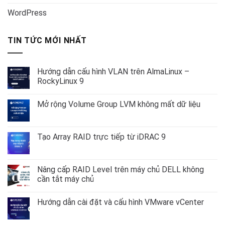
WordPress
TIN TỨC MỚI NHẤT
Hướng dẫn cấu hình VLAN trên AlmaLinux –
RockyLinux 9
Không
có
Mở rộng Volume Group LVM không mất dữ liệu
bình
luận
Không
ở
có
Hướng
bình
dẫn
luận
Tạo Array RAID trực tiếp từ iDRAC 9
cấu
ở
hình
Mở
Không
VLAN
rộng
có
trên
Volume
bình
AlmaLinux
Group
luận
Nâng cấp RAID Level trên máy chủ DELL không
–
LVM
ở
RockyLinux
cần tắt máy chủ
không
Tạo
9
mất
Array
Không
dữ
RAID
có
liệu
trực
Hướng dẫn cài đặt và cấu hình VMware vCenter
bình
tiếp
luận
từ
Không
ở
iDRAC
có
Nâng