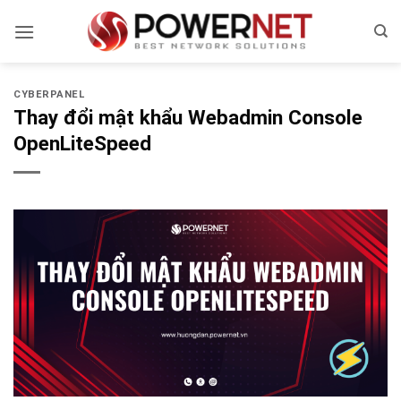
Bỏ
qua
nội
dung
CYBERPANEL
Thay đổi mật khẩu Webadmin Console
OpenLiteSpeed