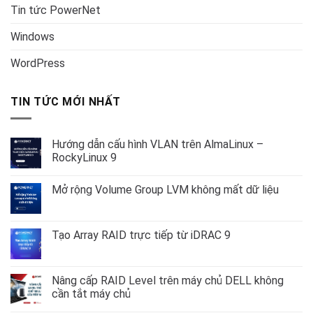
Tin tức PowerNet
Windows
WordPress
TIN TỨC MỚI NHẤT
Hướng dẫn cấu hình VLAN trên AlmaLinux –
RockyLinux 9
Không
có
Mở rộng Volume Group LVM không mất dữ liệu
bình
luận
Không
ở
có
Hướng
bình
dẫn
luận
Tạo Array RAID trực tiếp từ iDRAC 9
cấu
ở
hình
Mở
Không
VLAN
rộng
có
trên
Volume
bình
AlmaLinux
Group
luận
Nâng cấp RAID Level trên máy chủ DELL không
–
LVM
ở
RockyLinux
cần tắt máy chủ
không
Tạo
9
mất
Array
Không