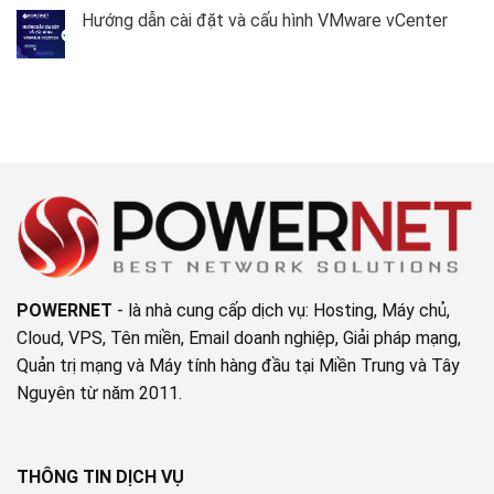
dữ
RAID
có
liệu
trực
Hướng dẫn cài đặt và cấu hình VMware vCenter
bình
tiếp
luận
từ
Không
ở
iDRAC
có
Nâng
9
bình
cấp
luận
RAID
ở
Level
Hướng
trên
dẫn
máy
cài
chủ
đặt
DELL
và
không
cấu
cần
hình
tắt
VMware
máy
vCenter
chủ
POWERNET
- là nhà cung cấp dịch vụ: Hosting, Máy chủ,
Cloud, VPS, Tên miền, Email doanh nghiệp, Giải pháp mạng,
Quản trị mạng và Máy tính hàng đầu tại Miền Trung và Tây
Nguyên từ năm 2011.
THÔNG TIN DỊCH VỤ