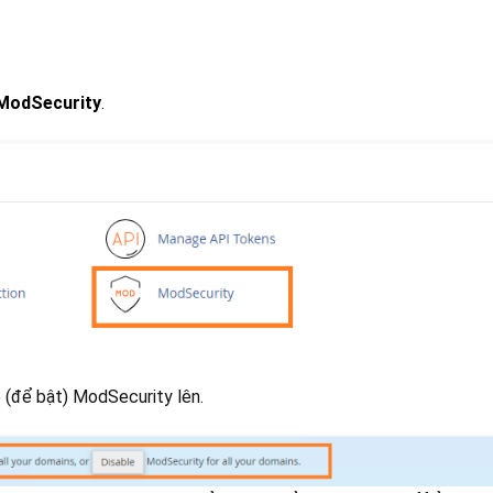
 ModSecurity
.
 (để bật) ModSecurity lên.