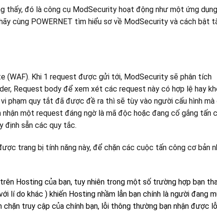
ng thấy, đó là công cụ ModSecurity hoạt động như một ứng dụn
y, hãy cùng POWERNET tìm hiểu sơ về ModSecurity và cách bật t
e (WAF). Khi 1 request được gửi tới, ModSecurity sẽ phân tích
der, Request body để xem xét các request này có hợp lệ hay kh
vi phạm quy tắt đã được đề ra thì sẽ tùy vào người cấu hình mà
n nhận một request đáng ngờ là mã độc hoặc đang cố gắng tấn 
 định sẵn các quy tắc.
ược trang bị tính năng này, để chặn các cuộc tấn công cơ bản 
rên Hosting của bạn, tuy nhiên trong một số trường hợp bạn th
ới lí do khác ) khiến Hosting nhầm lẫn bạn chính là người đang 
n chặn truy cập của chính bạn, lỗi thông thường bạn nhận được lỗ