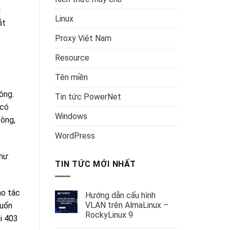
g
Linux
ắt
Proxy Việt Nam
Resource
Tên miền
ông.
Tin tức PowerNet
 có
Windows
công,
WordPress
như
TIN TỨC MỚI NHẤT
ao tác
Hướng dẫn cấu hình
VLAN trên AlmaLinux –
muốn
RockyLinux 9
i 403
Không