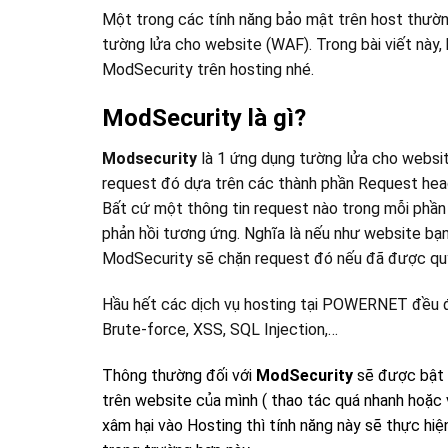
Một trong các tính năng bảo mật trên host thườ
tường lửa cho website (WAF). Trong bài viết nà
ModSecurity trên hosting nhé.
ModSecurity là gì?
Modsecurity
là 1 ứng dụng tường lửa cho websit
request đó dựa trên các thành phần Request hea
Bất cứ một thông tin request nào trong mỗi phần 
phản hồi tương ứng. Nghĩa là nếu như website bạ
ModSecurity sẽ chặn request đó nếu đã được quy
Hầu hết các dịch vụ hosting tại POWERNET đều đ
Brute-force, XSS, SQL Injection,…
Thông thường đối với
ModSecurity
sẽ được bật t
trên website của mình ( thao tác quá nhanh hoặc v
xâm hại vào Hosting thì tính năng này sẽ thực hiệ