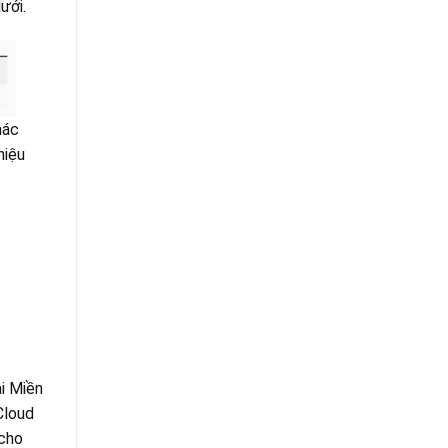
ưới.
hác
hiệu
i Miền
Cloud
 cho