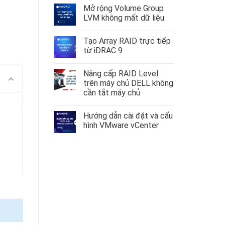
có
Mở rộng Volume Group
bình
luận
LVM không mất dữ liệu
ở
Hướng
Không
dẫn
có
Tạo Array RAID trực tiếp
cấu
bình
hình
luận
từ iDRAC 9
VLAN
ở
trên
Mở
Không
AlmaLinux
rộng
có
Nâng cấp RAID Level
–
Volume
bình
RockyLinux
Group
luận
trên máy chủ DELL không
9
LVM
ở
cần tắt máy chủ
không
Tạo
mất
Array
Không
dữ
RAID
có
liệu
trực
Hướng dẫn cài đặt và cấu
bình
tiếp
luận
hình VMware vCenter
từ
ở
iDRAC
Nâng
Không
9
cấp
có
RAID
bình
Level
luận
trên
ở
máy
Hướng
chủ
dẫn
DELL
cài
không
đặt
cần
và
tắt
cấu
máy
hình
chủ
VMware
vCenter