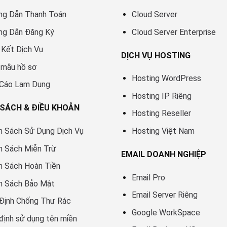
ng Dẫn Thanh Toán
Cloud Server
ng Dẫn Đăng Ký
Cloud Server Enterprise
Kết Dịch Vụ
DỊCH VỤ HOSTING
 mẫu hồ sơ
Hosting WordPress
 Cáo Lạm Dụng
Hosting IP Riêng
 SÁCH & ĐIỀU KHOẢN
Hosting Reseller
h Sách Sử Dụng Dịch Vụ
Hosting Việt Nam
h Sách Miễn Trừ
EMAIL DOANH NGHIỆP
h Sách Hoàn Tiền
Email Pro
h Sách Bảo Mật
Email Server Riêng
Định Chống Thư Rác
Google WorkSpace
định sử dụng tên miền