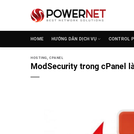
Bỏ
qua
nội
dung
HOME
HƯỚNG DẪN DỊCH VỤ
CONTROL 
HOSTING
,
CPANEL
ModSecurity trong cPanel là 