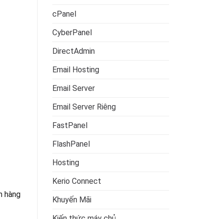
cPanel
CyberPanel
DirectAdmin
Email Hosting
Email Server
Email Server Riêng
FastPanel
FlashPanel
Hosting
Kerio Connect
h hàng
Khuyến Mãi
Kiến thức máy chủ