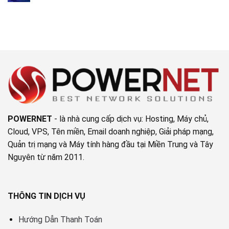
iDRAC
có
Nâng
9
bình
cấp
luận
RAID
ở
Level
Hướng
trên
dẫn
máy
cài
chủ
đặt
DELL
và
không
cấu
cần
hình
tắt
VMware
máy
vCenter
chủ
POWERNET
- là nhà cung cấp dịch vụ: Hosting, Máy chủ,
Cloud, VPS, Tên miền, Email doanh nghiệp, Giải pháp mạng,
Quản trị mạng và Máy tính hàng đầu tại Miền Trung và Tây
Nguyên từ năm 2011.
THÔNG TIN DỊCH VỤ
Hướng Dẫn Thanh Toán