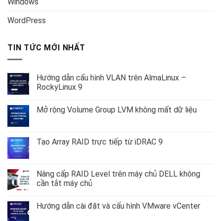
Windows
WordPress
TIN TỨC MỚI NHẤT
Hướng dẫn cấu hình VLAN trên AlmaLinux –
RockyLinux 9
Không
có
Mở rộng Volume Group LVM không mất dữ liệu
bình
luận
Không
ở
có
Hướng
bình
dẫn
luận
Tạo Array RAID trực tiếp từ iDRAC 9
cấu
ở
hình
Mở
Không
VLAN
rộng
có
trên
Volume
bình
AlmaLinux
Group
luận
Nâng cấp RAID Level trên máy chủ DELL không
–
LVM
ở
RockyLinux
cần tắt máy chủ
không
Tạo
9
mất
Array
Không
dữ
RAID
có
liệu
trực
Hướng dẫn cài đặt và cấu hình VMware vCenter
bình
tiếp
luận
từ
Không
ở