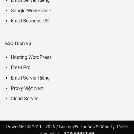
Email Server Riêng
Google WorkSpace
Email Business US
FAQ Dịch vụ
Hosting WordPress
Email Pro
Email Server Riêng
Proxy Việt Nam
Cloud Server
PowerNet © 2011 - 2026 / Bản quyền thuộc về Công ty TNHH
PowerNet -
POWERNET.VN