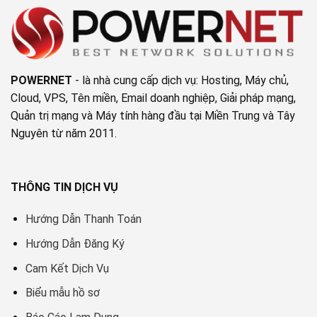
cấu
cần
hình
tắt
VMware
máy
vCenter
chủ
POWERNET
- là nhà cung cấp dịch vụ: Hosting, Máy chủ,
Cloud, VPS, Tên miền, Email doanh nghiệp, Giải pháp mạng,
Quản trị mạng và Máy tính hàng đầu tại Miền Trung và Tây
Nguyên từ năm 2011.
THÔNG TIN DỊCH VỤ
Hướng Dẫn Thanh Toán
Hướng Dẫn Đăng Ký
Cam Kết Dịch Vụ
Biểu mẫu hồ sơ