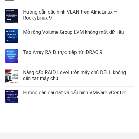
Hướng dẫn cấu hình VLAN trên AlmaLinux –
RockyLinux 9
Không
có
Mở rộng Volume Group LVM không mất dữ liệu
bình
luận
Không
ở
có
Hướng
bình
dẫn
luận
Tạo Array RAID trực tiếp từ iDRAC 9
cấu
ở
hình
Mở
Không
VLAN
rộng
có
trên
Volume
bình
AlmaLinux
Group
luận
Nâng cấp RAID Level trên máy chủ DELL không
–
LVM
ở
RockyLinux
cần tắt máy chủ
không
Tạo
9
mất
Array
Không
dữ
RAID
có
liệu
trực
Hướng dẫn cài đặt và cấu hình VMware vCenter
bình
tiếp
luận
từ
Không
ở
iDRAC
có
Nâng
9
bình
cấp
luận
RAID
ở
Level
Hướng
trên
dẫn
máy
cài
chủ
đặt
DELL
và
không