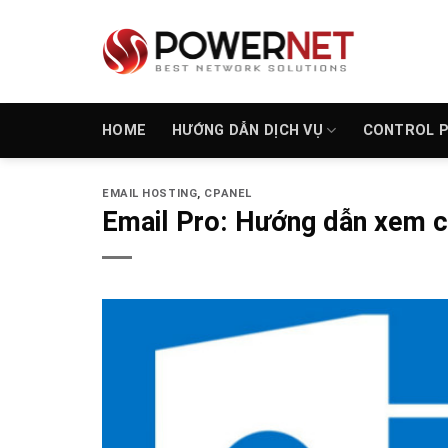
Bỏ
qua
nội
dung
HOME
HƯỚNG DẪN DỊCH VỤ
CONTROL 
EMAIL HOSTING
,
CPANEL
Email Pro: Hướng dẫn xem cấ