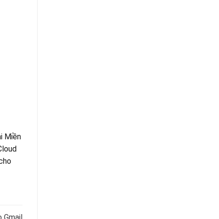
i Miền
Cloud
 cho
o Gmail