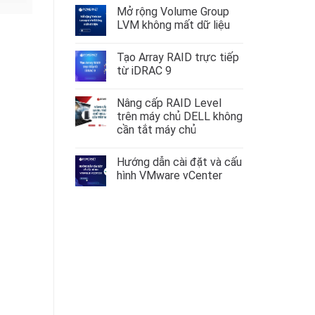
có
Mở rộng Volume Group
bình
luận
LVM không mất dữ liệu
ở
Hướng
Không
dẫn
có
Tạo Array RAID trực tiếp
cấu
bình
hình
luận
từ iDRAC 9
VLAN
ở
trên
Mở
Không
AlmaLinux
rộng
có
Nâng cấp RAID Level
–
Volume
bình
RockyLinux
Group
luận
trên máy chủ DELL không
9
LVM
ở
cần tắt máy chủ
không
Tạo
mất
Array
Không
dữ
RAID
có
liệu
trực
Hướng dẫn cài đặt và cấu
bình
tiếp
luận
hình VMware vCenter
từ
ở
iDRAC
Nâng
Không
9
cấp
có
RAID
bình
Level
luận
trên
ở
máy
Hướng
chủ
dẫn
DELL
cài
không
đặt
cần
và
tắt
cấu
máy
hình
chủ
VMware
vCenter