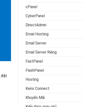
cPanel
CyberPanel
DirectAdmin
Email Hosting
Email Server
Email Server Riêng
FastPanel
FlashPanel
 đặt
Hosting
Kerio Connect
Khuyến Mãi
Kiến thức máy chủ