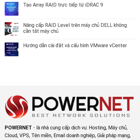
dẫn
luận
Tạo Array RAID trực tiếp từ iDRAC 9
cấu
ở
hình
Mở
Không
VLAN
rộng
có
trên
Volume
bình
AlmaLinux
Group
luận
Nâng cấp RAID Level trên máy chủ DELL không
–
LVM
ở
RockyLinux
cần tắt máy chủ
không
Tạo
9
mất
Array
Không
dữ
RAID
có
liệu
trực
Hướng dẫn cài đặt và cấu hình VMware vCenter
bình
tiếp
luận
từ
Không
ở
iDRAC
có
Nâng
9
bình
cấp
luận
RAID
ở
Level
Hướng
trên
dẫn
máy
cài
chủ
đặt
DELL
và
không
cấu
cần
hình
tắt
VMware
máy
vCenter
chủ
POWERNET
- là nhà cung cấp dịch vụ: Hosting, Máy chủ,
Cloud, VPS, Tên miền, Email doanh nghiệp, Giải pháp mạng,