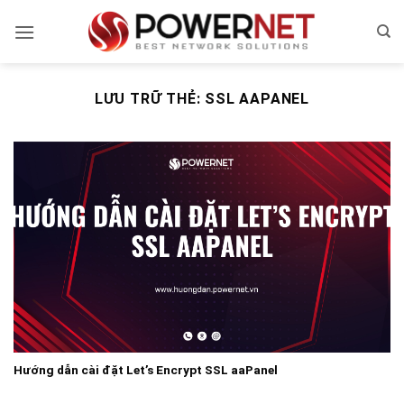
Bỏ
qua
nội
dung
LƯU TRỮ THẺ:
SSL AAPANEL
Hướng dẫn cài đặt Let’s Encrypt SSL aaPanel