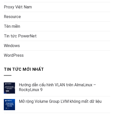
Proxy Việt Nam
Resource
Tên miền
Tin tức PowerNet
Windows
WordPress
TIN TỨC MỚI NHẤT
Hướng dẫn cấu hình VLAN trên AlmaLinux –
RockyLinux 9
Không
có
Mở rộng Volume Group LVM không mất dữ liệu
bình
luận
Không
ở
có
Hướng
bình