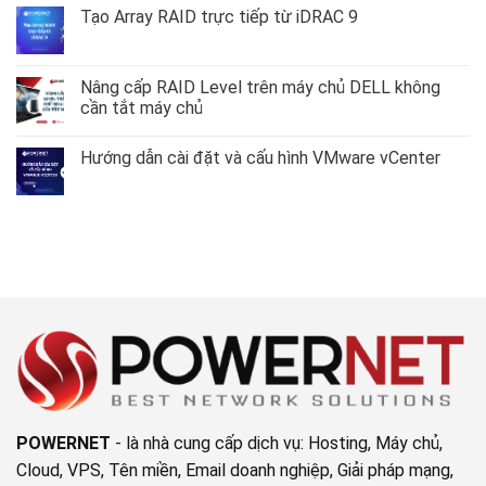
dẫn
luận
Tạo Array RAID trực tiếp từ iDRAC 9
cấu
ở
hình
Mở
Không
VLAN
rộng
có
trên
Volume
bình
AlmaLinux
Group
luận
Nâng cấp RAID Level trên máy chủ DELL không
–
LVM
ở
RockyLinux
cần tắt máy chủ
không
Tạo
9
mất
Array
Không
dữ
RAID
có
liệu
trực
Hướng dẫn cài đặt và cấu hình VMware vCenter
bình
tiếp
luận
từ
Không
ở
iDRAC
có
Nâng
9
bình
cấp
luận
RAID
ở
Level
Hướng
trên
dẫn
máy
cài
chủ
đặt
DELL
và
không
cấu
cần
hình
tắt
VMware
máy
vCenter
chủ
POWERNET
- là nhà cung cấp dịch vụ: Hosting, Máy chủ,
Cloud, VPS, Tên miền, Email doanh nghiệp, Giải pháp mạng,