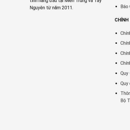
tính hàng đầu tại Miền Trung và Tây
Báo
Nguyên từ năm 2011.
CHÍNH
Chín
Chín
Chín
Chín
Quy 
Quy 
Thôn
Bộ 