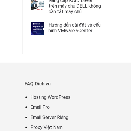
Nâng cấp RAID Level
–
Volume
bình
RockyLinux
Group
luận
trên máy chủ DELL không
9
LVM
ở
cần tắt máy chủ
không
Tạo
mất
Array
Không
dữ
RAID
có
liệu
trực
Hướng dẫn cài đặt và cấu
bình
tiếp
luận
hình VMware vCenter
từ
ở
iDRAC
Nâng
Không
9
cấp
có
RAID
bình
Level
luận
trên
ở
máy
Hướng
chủ
dẫn
DELL
cài
không
đặt
cần
và
tắt
cấu
máy
hình
chủ
VMware
FAQ Dịch vụ
vCenter
Hosting WordPress
Email Pro
Email Server Riêng
Proxy Việt Nam