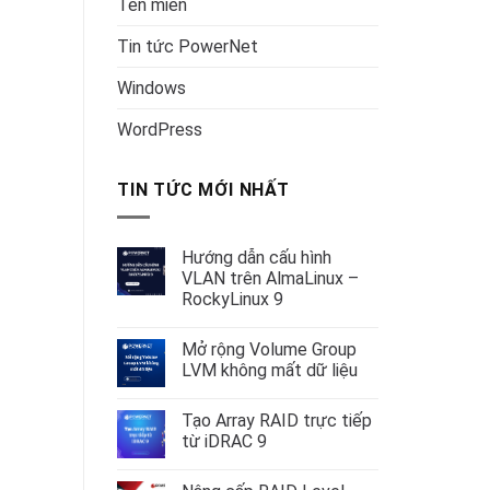
Tên miền
Tin tức PowerNet
Windows
WordPress
TIN TỨC MỚI NHẤT
Hướng dẫn cấu hình
VLAN trên AlmaLinux –
RockyLinux 9
Không
có
Mở rộng Volume Group
bình
luận
LVM không mất dữ liệu
ở
Hướng
Không
dẫn
có
Tạo Array RAID trực tiếp
cấu
bình
hình
luận
từ iDRAC 9
VLAN
ở
trên
Mở
Không
AlmaLinux
rộng
có