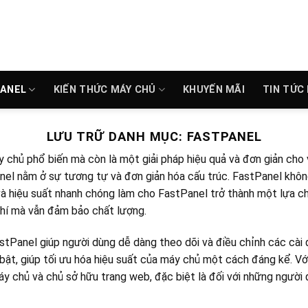
PANEL
KIẾN THỨC MÁY CHỦ
KHUYẾN MÃI
TIN TỨC
LƯU TRỮ DANH MỤC:
FASTPANEL
chủ phổ biến mà còn là một giải pháp hiệu quả và đơn giản cho 
el nằm ở sự tương tự và đơn giản hóa cấu trúc. FastPanel không 
 và hiệu suất nhanh chóng làm cho FastPanel trở thành một lựa 
phí mà vẫn đảm bảo chất lượng.
FastPanel giúp người dùng dễ dàng theo dõi và điều chỉnh các cà
bật, giúp tối ưu hóa hiệu suất của máy chủ một cách đáng kể. Vớ
y chủ và chủ sở hữu trang web, đặc biệt là đối với những người đ